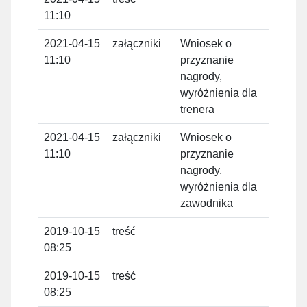
11:10
Domi
2021-04-15
załączniki
Wniosek o
Tom
11:10
przyznanie
Domi
nagrody,
wyróżnienia dla
trenera
2021-04-15
załączniki
Wniosek o
Tom
11:10
przyznanie
Domi
nagrody,
wyróżnienia dla
zawodnika
2019-10-15
treść
Tom
08:25
Domi
2019-10-15
treść
Tom
08:25
Domi