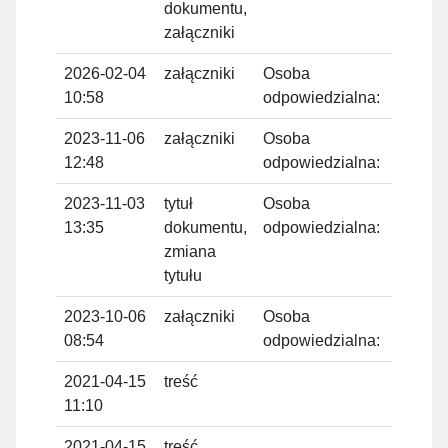
dokumentu,
załączniki
2026-02-04
załączniki
Osoba
Admi
10:58
odpowiedzialna:
2023-11-06
załączniki
Osoba
Tom
12:48
odpowiedzialna:
Domi
2023-11-03
tytuł
Osoba
Tom
13:35
dokumentu,
odpowiedzialna:
Domi
zmiana
tytułu
2023-10-06
załączniki
Osoba
Tom
08:54
odpowiedzialna:
Domi
2021-04-15
treść
Tom
11:10
Domi
2021-04-15
treść
Tom