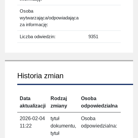
Osoba
wytwarzająca/odpowiadająca
za informację:
Liczba odwiedzin:
9351
Historia zmian
Data
Rodzaj
Osoba
Oso
aktualizacji
zmiany
odpowiedzialna
aktu
2026-02-04
tytuł
Osoba
Admi
11:22
dokumentu,
odpowiedzialna:
tytuł