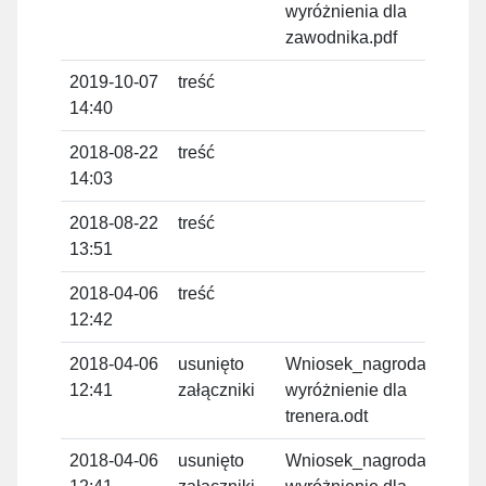
wyróżnienia dla
zawodnika.pdf
2019-10-07
treść
Tom
14:40
Domi
2018-08-22
treść
Tom
14:03
Domi
2018-08-22
treść
Tom
13:51
Domi
2018-04-06
treść
Tom
12:42
Domi
2018-04-06
usunięto
Wniosek_nagroda,
Tom
12:41
załączniki
wyróżnienie dla
Domi
trenera.odt
2018-04-06
usunięto
Wniosek_nagroda,
Tom