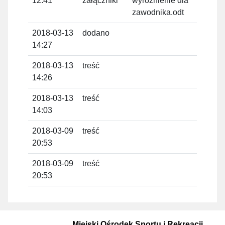
12:41
załączniki
wyróżnienie dla
Domi
zawodnika.odt
2018-03-13
dodano
Tom
14:27
Domi
2018-03-13
treść
Tom
14:26
Domi
2018-03-13
treść
Tom
14:03
Domi
2018-03-09
treść
Adri
20:53
Opo
2018-03-09
treść
Adri
20:53
Opo
Miejski Ośrodek Sportu i Rekreacji