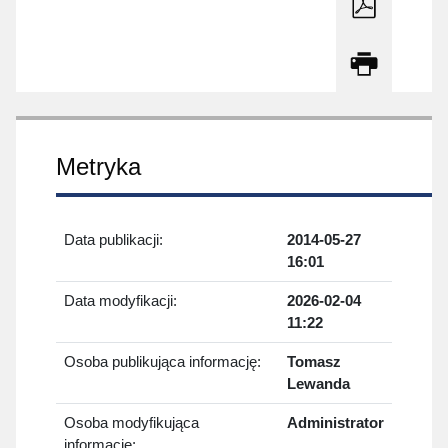
Pobierz tre
Drukuj treś
Metryka
Data publikacji:
2014-05-27
16:01
Data modyfikacji:
2026-02-04
11:22
Osoba publikująca informację:
Tomasz
Lewanda
Osoba modyfikująca
Administrator
informację: